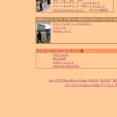
・グリーンギャザリング：
フォトレポート
・グリーンギャザリング：HALによる
レポート
・
ボブさんからのメッセージ
・みんなの
感想文
2000/10/13-12/31 TOKYO-HIROSHIMA-NAGA
・
デイリーレポート（10/13-12/31）
・
トピックス
・
WALKについて
リンクへのショートカット集
・
OPEN JAPAN
・
神戸元気村
・
天空オーケストラ
・
FREE BIG MOUNTAIN
top
|
2002 Hiroshima Flame WALK
|
日の出
|
浜
10/13-12/31 Paece Walk アーカイ