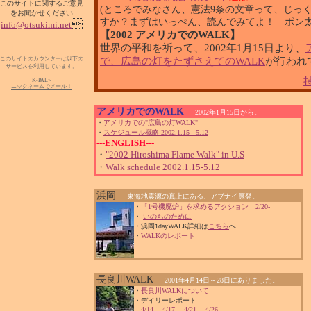
このサイトに関するご意見
(ところでみなさん、憲法9条の文章って、じっ
をお聞かせください
すか？まずはいっぺん、読んでみてよ！ ポン太

info@otsukimi.net
【2002 アメリカでのWALK】
世界の平和を祈って、2002年1月15日より、
このサイトのカウンターは以下の
で、広島の灯をたずさえてのWALK
が行われ
サービスを利用しています。
K-PAL>
ニックネームでメール！
アメリカでのWALK
2002年1月15日から。
・
アメリカでの"広島の灯WALK"
・
スケジュール概略 2002.1.15 - 5.12
---ENGLISH---
・
"2002 Hiroshima Flame Walk" in U.S
・
Walk schedule 2002.1.15-5.12
浜岡
東海地震源の真上にある、アブナイ原発。
・
「1号機廃炉」を求めるアクション 2/20-
・
いのちのために
・浜岡1dayWALK詳細は
こちら
へ
・
WALKのレポート
長良川WALK
2001年4月14日～28日にありました。
・
長良川WALKについて
・デイリーレポート
4/14-
4/17
-
4/21
-
4/26-