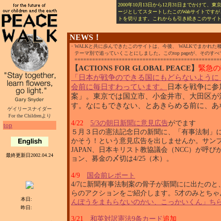
2000年10月13日から12月31日までかけて、
ージとしてスタートしたこのWabサイトですが
トを切ります。これからも引き続きこのサイ
NEWS！
・WALKと共に歩んできたこのサイトは、今後、 WALKでまかれ
テーマ別で追っていくことにしました。このtop pageが、そのす
==================================================
【ACTIONS FOR GLOBAL PEACE】
緊急の
「日本が戦争のできる国にもどらないように
会前に毎日すわっています。
日本を戦争に参
案」。東京では国立市、小金井市、大田区が
す。
なにもできない、とあきらめる前に、あ
ゲイリースナイダー
For the Childrenより
4/22
5/3の朝日新聞に意見広告
がでます
top
５月３日の憲法記念日の新聞に、「有事法制」
かそう！という意見広告を出しませんか。サン
JAPAN、日本キリスト教協議会（NCC）が呼
最終更新日2002.04.24
ョン、募金の〆切は4/25（木）。
4/9
国会前レポート
4/7に新聞有事法制案の骨子が新聞にに出たのと
らのアクションをご紹介します。
5才のみとちゃ
本日:
んぽうをまもらないのかい、こっかいくん」ち
昨日:
3/21
和英対訳憲法9条カード
追加